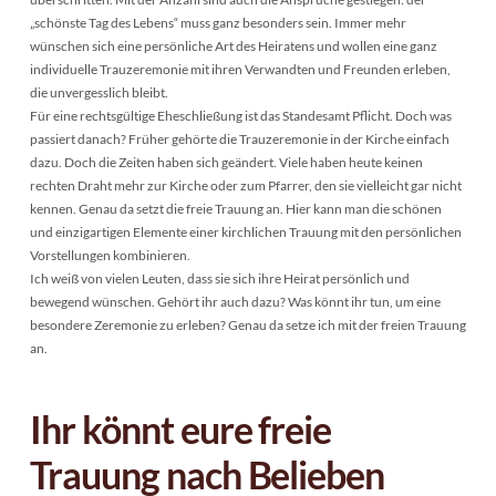
„schönste Tag des Lebens“ muss ganz besonders sein. Immer mehr
wünschen sich eine persönliche Art des Heiratens und wollen eine ganz
individuelle Trauzeremonie mit ihren Verwandten und Freunden erleben,
die unvergesslich bleibt.
Für eine rechtsgültige Eheschließung ist das Standesamt Pflicht. Doch was
passiert danach? Früher gehörte die Trauzeremonie in der Kirche einfach
dazu. Doch die Zeiten haben sich geändert. Viele haben heute keinen
rechten Draht mehr zur Kirche oder zum Pfarrer, den sie vielleicht gar nicht
kennen. Genau da setzt die freie Trauung an. Hier kann man die schönen
und einzigartigen Elemente einer kirchlichen Trauung mit den persönlichen
Vorstellungen kombinieren.
Ich weiß von vielen Leuten, dass sie sich ihre Heirat persönlich und
bewegend wünschen. Gehört ihr auch dazu? Was könnt ihr tun, um eine
besondere Zeremonie zu erleben? Genau da setze ich mit der freien Trauung
an.
Ihr könnt eure freie
Trauung nach Belieben