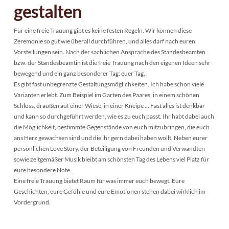
gestalten
Für eine freie Trauung gibt es keine festen Regeln. Wir können diese
Zeremonie so gut wie überall durchführen, und alles darf nach euren
Vorstellungen sein. Nach der sachlichen Ansprache des Standesbeamten
bzw. der Standesbeamtin ist die freie Trauung nach den eigenen Ideen sehr
bewegend und ein ganz besonderer Tag: euer Tag.
Es gibt fast unbegrenzte Gestaltungsmöglichkeiten. Ich habe schon viele
Varianten erlebt. Zum Beispiel im Garten des Paares, in einem schönen
Schloss, draußen auf einer Wiese, in einer Kneipe … Fast alles ist denkbar
und kann so durchgeführt werden, wie es zu euch passt. Ihr habt dabei auch
die Möglichkeit, bestimmte Gegenstände von euch mitzubringen, die euch
ans Herz gewachsen sind und die ihr gern dabei haben wollt. Neben eurer
persönlichen Love Story, der Beteiligung von Freunden und Verwandten
sowie zeitgemäßer Musik bleibt am schönsten Tag des Lebens viel Platz für
eure besondere Note.
Eine freie Trauung bietet Raum für was immer euch bewegt. Eure
Geschichten, eure Gefühle und eure Emotionen stehen dabei wirklich im
Vordergrund.