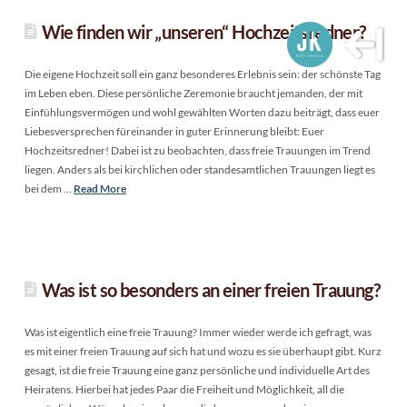
Wie finden wir „unseren“ Hochzeitsredner?
Die eigene Hochzeit soll ein ganz besonderes Erlebnis sein: der schönste Tag
im Leben eben. Diese persönliche Zeremonie braucht jemanden, der mit
Einfühlungsvermögen und wohl gewählten Worten dazu beiträgt, dass euer
Liebesversprechen füreinander in guter Erinnerung bleibt: Euer
Hochzeitsredner! Dabei ist zu beobachten, dass freie Trauungen im Trend
liegen. Anders als bei kirchlichen oder standesamtlichen Trauungen liegt es
bei dem …
Read More
Was ist so besonders an einer freien Trauung?
Was ist eigentlich eine freie Trauung? Immer wieder werde ich gefragt, was
es mit einer freien Trauung auf sich hat und wozu es sie überhaupt gibt. Kurz
gesagt, ist die freie Trauung eine ganz persönliche und individuelle Art des
Heiratens. Hierbei hat jedes Paar die Freiheit und Möglichkeit, all die