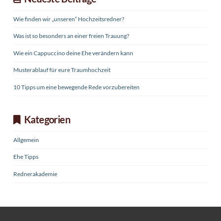
Wie finden wir „unseren“ Hochzeitsredner?
Was ist so besonders an einer freien Trauung?
Wie ein Cappuccino deine Ehe verändern kann
Musterablauf für eure Traumhochzeit
10 Tipps um eine bewegende Rede vorzubereiten
Kategorien
Allgemein
Ehe Tipps
Rednerakademie