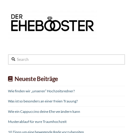
Search
Neueste Beiträge
Wie finden wir „unseren“ Hochzeitsredner?
Was ist so besonders an einer freien Trauung?
Wie ein Cappuccino deine Ehe verändern kann
Musterablauf für eure Traumhochzeit
10 Tipps um eine bewegende Rede vorzubereiten