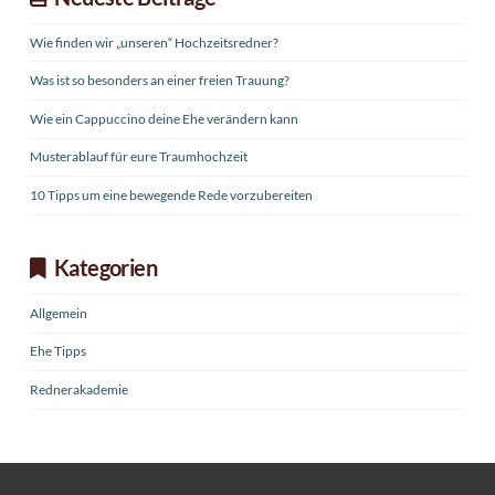
Wie finden wir „unseren“ Hochzeitsredner?
Was ist so besonders an einer freien Trauung?
Wie ein Cappuccino deine Ehe verändern kann
Musterablauf für eure Traumhochzeit
10 Tipps um eine bewegende Rede vorzubereiten
Kategorien
Allgemein
Ehe Tipps
Rednerakademie