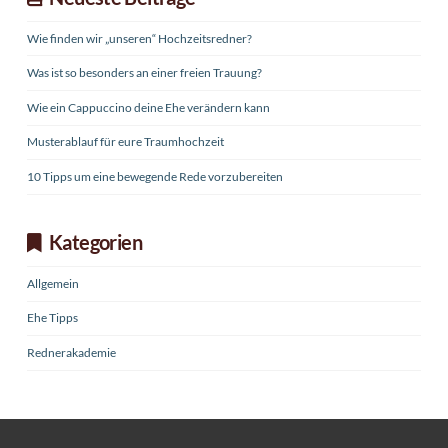
Wie finden wir „unseren“ Hochzeitsredner?
Was ist so besonders an einer freien Trauung?
Wie ein Cappuccino deine Ehe verändern kann
Musterablauf für eure Traumhochzeit
10 Tipps um eine bewegende Rede vorzubereiten
Kategorien
Allgemein
Ehe Tipps
Rednerakademie